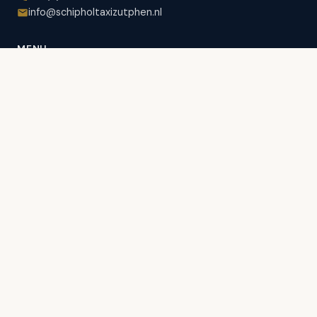
info@schipholtaxizutphen.nl
MENU
Schipholtaxi
Schipholtaxiservice
Business Service
Alle luchthavens
Goede ervaringen
Werken bij
Tarieven
Contact
WAAROM BIJ SCHIPHOLTAXI ZUTPHEN?
Online reserveren
Gemakkelijk betalen
Mercedes wagenpark